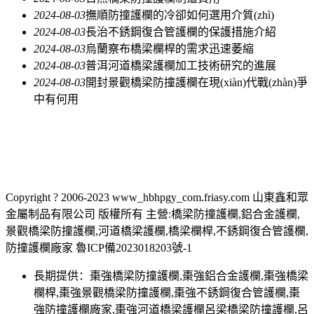
2024-08-03
撫順防撞護欄的冷卻如何選用介質(zhì)
2024-08-03
長治不銹鋼復合管護欄的保護措施介紹
2024-08-03
烏蘭察布橋梁欄桿的需求迅速萎縮
2024-08-03
普洱河道橋梁護欄加工技術研究的進展
2024-08-03
開封景觀橋梁防撞護欄在現(xiàn)代戰(zhàn)爭
中有何用
Copyright ? 2006-2023 www_hbhpgy_com.friasy.com 山東鑫和眾
金屬制品有限公司 版權所有 主營:橋梁防撞護欄,鋁合金護欄,
景觀橋梁防撞護欄,河道橋梁護欄,橋梁欄桿,不銹鋼復合管護欄,
防撞護欄廠家 魯ICP備2023018203號-1
長期提供：棗強橋梁防撞護欄,棗強鋁合金護欄,棗強橋梁
欄桿,棗強景觀橋梁防撞護欄,棗強不銹鋼復合管護欄,棗
強防撞護欄廠家,棗強河道橋梁護欄呂梁橋梁防撞護欄,呂