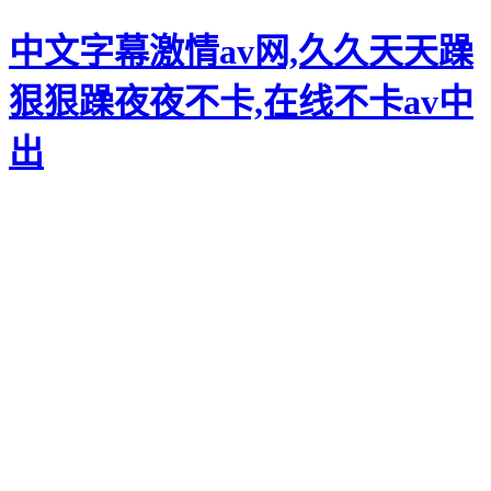
中文字幕激情av网,久久天天躁
狠狠躁夜夜不卡,在线不卡av中
歡迎您訪問山東鑫和眾金屬制品有限公司，真誠為您服務。
Website Language
出
切換城市 百度地圖 XML地圖 聯(lián)系我們 應用領域
山東鑫和眾金屬制品有限公司
攜手共進，合作雙贏
誠信為本，服務至上，精進卓越，親和共
生
全國咨詢電話:
159-6627-1111