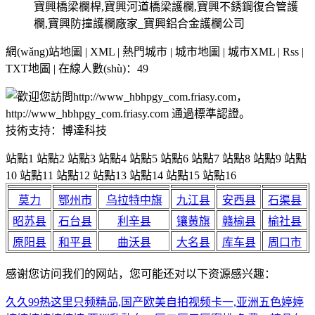
寶興橋梁欄桿,寶興河道橋梁護欄,寶興不銹鋼復合管護
欄,寶興防撞護欄廠家_寶興鋁合金護欄公司
網(wǎng)站地圖 | XML | 熱門城市 | 城市地圖 | 城市XML | Rss |
TXT地圖 |
在線人數(shù)：49
技術支持：博達科技
站點1 站點2 站點3 站點4 站點5 站點6 站點7 站點8 站點9 站點
10 站點11 站點12 站點13 站點14 站點15 站點16
莫力
鄂州市
乌拉特中旗
九江县
安西县
石渠县
昭苏县
石台县
利辛县
镶黄旗
赣榆县
榆社县
原阳县
和平县
曲沃县
大名县
库车县
周口市
感谢您访问我们的网站，您可能还对以下资源感兴趣：
久久99热这里只频精品,国产欧美自拍视频卡一,亚洲五色婷婷