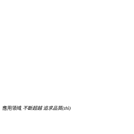
159-6627-1111
應用領域
不斷超越 追求品質(zhì)